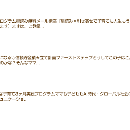
ログラム星読み無料メール講座『星読み×引き寄せで子育ても人生もう
す）まずは、ご登録...
みになる♡信頼貯金積み立て計画ファーストステップどうしてこの子は
かな？そんなママ...
セな子育て3ヶ月実践プログラムママも子どももAI時代・グローバル社
ニケーショ...